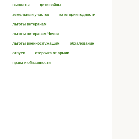
выплаты
дети войны
земельный участок
категории годности
льготы ветеранам
льготы ветеранам Чечни
льготы военнослужащим
обхалование
отпуск
отсрочка от армии
права и обязанности