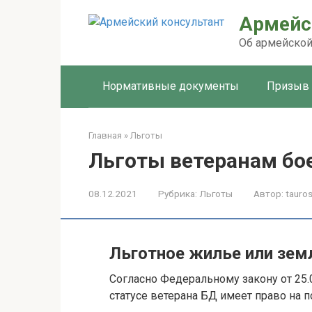
Перейти
Армейс
к
контенту
Об армейской
Нормативные документы
Призыв
Главная
»
Льготы
Льготы ветеранам бо
08.12.2021
Рубрика:
Льготы
Автор:
tauros
Льготное жилье или зем
Согласно Федеральному закону от 25.0
статусе ветерана БД имеет право на п