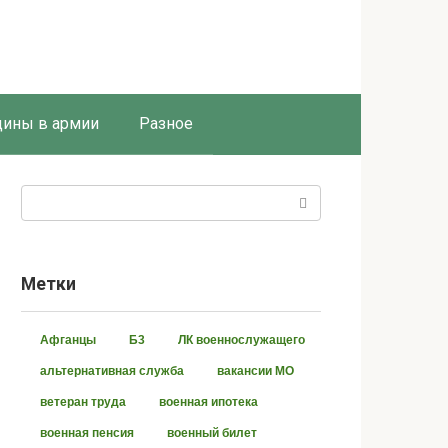
ины в армии
Разное
Поиск:
Метки
Афганцы
Б3
ЛК военнослужащего
альтернативная служба
вакансии МО
ветеран труда
военная ипотека
военная пенсия
военный билет