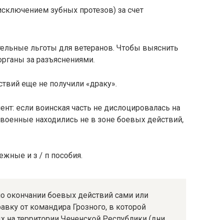
исключением зубных протезов) за счет
тельные льготы для ветеранов. Чтобы выяснить
органы за разъяснениями.
твий еще не получили «драку».
нт: если воинская часть не дислоцировалась на
 военные находились не в зоне боевых действий,
жные и з / п пособия.
 по окончании боевых действий сами или
авку от командира Грозного, в которой
 на территории Чеченской Республики (дни