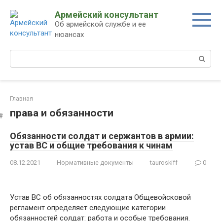
Перейти
Армейский консультант
к
Об армейской службе и ее
контенту
нюансах
Поиск:
Главная
права и обязанности
Обязанности солдат и сержантов в армии:
устав ВС и общие требования к чинам
08.12.2021
Нормативные документы
tauroskiff
0
Устав ВС об обязанностях солдата Общевойсковой
регламент определяет следующие категории
обязанностей солдат: работа и особые требования.