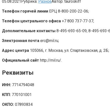
05.08.2021
Рубрика:
Разное
Автор:
tauroskiff
Телефон горячей линии
ЕРЦ 8-800-200-22-06;
Телефон центрального офиса
+7 800 737-77-37;
Дополнительные контакты
8-495-693-65-09, 8-495-693-65
Электронная почта
erc@mil.ru;
Адрес центра
105066, г. Москва, ул. Спартаковская, д. 2Б;
Официальный сайт
http://mil.ru/.
Реквизиты
ИНН:
7714794048
КПП:
770101001
ОКПО:
07893834